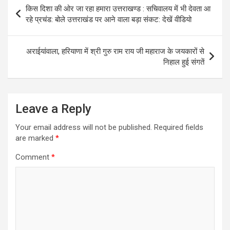
s
b
gr
e
Post
किस दिशा की ओर जा रहा हमारा उत्तराखण्ड : सचिवालय में भी देवता आ
A
o
a
navigation
रहे प्रचंड: बोले उत्तराखंड पर आने वाला बड़ा संकट: देखें वीडियो
p
o
m
p
k
अराईयांवाला, हरियाणा में श्री गुरु राम राय जी महाराज के जयकारों से
निहाल हुई संगतें
Leave a Reply
Your email address will not be published.
Required fields
are marked
*
Comment
*