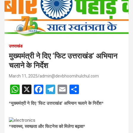
उत्तराखंड
मुख्यमंत्री ने दिए ‘फिट उत्तराखंड’ अभियान
चलाने के निर्देश
March 11, 2025
admin@devbhoomihulchul.com
W
X
F
T
E
S
h
a
el
m
h
*
मुख्यमंत्री ने दिए ‘फिट उत्तराखंड’ अभियान चलाने के निर्देश*
at
ce
e
ail
ar
s
b
gr
e
A
o
a
*स्वास्थ्य, स्वच्छता और फिटनेस को मिलेगा बढ़ावा*