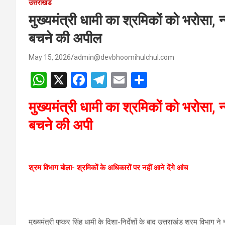
उत्तराखंड
मुख्यमंत्री धामी का श्रमिकों को भरोसा, न
बचने की अपील
May 15, 2026
admin@devbhoomihulchul.com
W
X
F
T
E
S
h
a
el
m
h
मुख्यमंत्री धामी का श्रमिकों को भरोसा, न
at
ce
e
ail
ar
बचने की अपी
s
b
gr
e
A
o
a
p
o
m
श्रम विभाग बोला- श्रमिकों के अधिकारों पर नहीं आने देंगे आंच
p
k
मुख्यमंत्री पुष्कर सिंह धामी के दिशा-निर्देशों के बाद उत्तराखंड श्रम विभाग