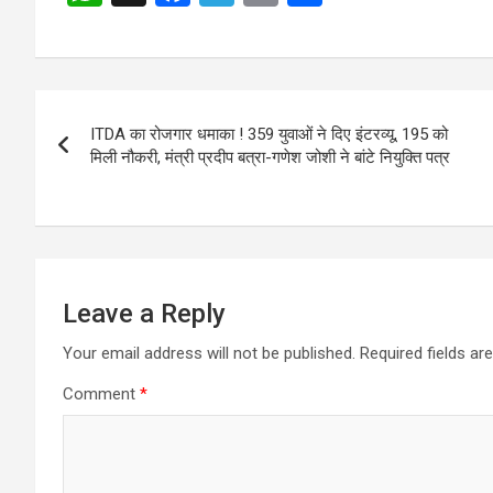
h
a
el
m
h
navigation
at
ce
e
ail
ar
s
b
gr
e
Post
A
o
a
ITDA का रोजगार धमाका ! 359 युवाओं ने दिए इंटरव्यू, 195 को
navigation
p
o
m
मिली नौकरी, मंत्री प्रदीप बत्रा-गणेश जोशी ने बांटे नियुक्ति पत्र
p
k
Leave a Reply
Your email address will not be published.
Required fields a
Comment
*