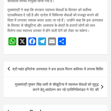
कार्यदायी संस्था नियुक्त किया गया है।
मुख्यमंत्री ने कहा कि सरकार स्वास्थ्य सेवाओं के विस्तार को सर्वोच्च
प्राथमिकता दे रही है और प्रदेश में चिकित्सा सेवाओं को मजबूत बनाने की
दिशा में लगातार व्यापक कदम उठाए जा रहे हैं। उन्होंने कहा कि इस अस्पताल
के विस्तार से चौखुटिया और आसपास के क्षेत्रों के हजारों लोगों को लाभ
मिलेगा तथा स्वास्थ्य उपचार में होने वाली देरी को रोका जा सकेगा।
W
X
F
T
E
S
h
a
el
m
h
at
ce
e
ail
ar
s
b
gr
e
Post
श्री महंत इन्दिरेश अस्पताल ने हज हाउस पिरान कलियर में लगाया शिविर
A
o
a
navigation
p
o
m
मुख्यमंत्री पुष्कर सिंह धामी से चौखुटिया में स्वास्थ्य सेवाओं को सुदृढ़
p
k
करने हेतु आंदोलन कर रहे प्रतिनिधिमंडल ने भेंट की