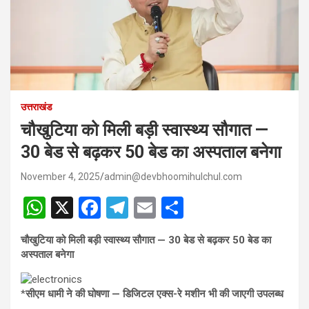
उत्तराखंड
चौखुटिया को मिली बड़ी स्वास्थ्य सौगात —
30 बेड से बढ़कर 50 बेड का अस्पताल बनेगा
November 4, 2025
admin@devbhoomihulchul.com
W
X
F
T
E
S
h
a
el
m
h
चौखुटिया को मिली बड़ी स्वास्थ्य सौगात — 30 बेड से बढ़कर 50 बेड का
at
ce
e
ail
ar
अस्पताल बनेगा
s
b
gr
e
A
o
a
*
सीएम धामी ने की घोषणा — डिजिटल एक्स-रे मशीन भी की जाएगी उपलब्ध