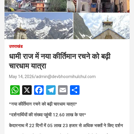
उत्तराखंड
धामी राज में नया कीर्तिमान रचने को बढ़ी
चारधाम यात्रा
May 14, 2026
admin@devbhoomihulchul.com
W
X
F
T
E
S
h
a
el
m
h
*
नया कीर्तिमान रचने को बढ़ी चारधाम यात्रा*
at
ce
e
ail
ar
*दर्शनार्थियों की संख्या पहुंची 12.60 लाख के पार*
s
b
gr
e
A
o
a
केदारनाथ में 22 दिनों में 05 लाख 23 हजार से अधिक भक्तों ने किए दर्शन