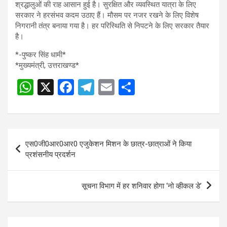
श्रद्धालुओं की राह आसान हुई है। सुरक्षित और व्यवस्थित यात्रा के लिए
सरकार ने हरसंभव कदम उठाए हैं। मौसम पर नजर रखने के लिए विशेष
निगरानी तंत्र बनाया गया है। हर परिस्थिति से निपटने के लिए सरकार तैयार
है।
*-पुष्कर सिंह धामी*
*मुख्यमंत्री, उत्तराखण्ड*
W
X
F
T
E
S
Post
h
a
el
m
h
navigation
at
ce
e
ail
ar
s
b
gr
e
Post
एस0जी0आर0आर0 एजुकेशन मिशन के छात्र-छात्राओं ने किया
A
o
a
navigation
प्रशंसनीय प्रदर्शन
p
o
m
p
k
सूचना विभाग में हर शनिवार होगा ‘नो व्हीकल डे’