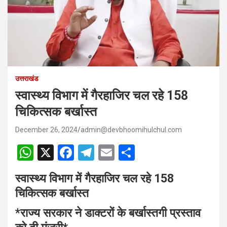
उत्तराखंड
स्वास्थ्य विभाग में गैरहाजिर चल रहे 158
चिकित्सक बर्खास्त
December 26, 2024
admin@devbhoomihulchul.com
W
X
F
T
E
S
h
a
el
m
h
स्वास्थ्य विभाग में गैरहाजिर चल रहे 158
at
ce
e
ail
ar
चिकित्सक बर्खास्त
s
b
gr
e
*राज्य सरकार ने डाक्टरों के बर्खास्तगी प्रस्ताव
A
o
a