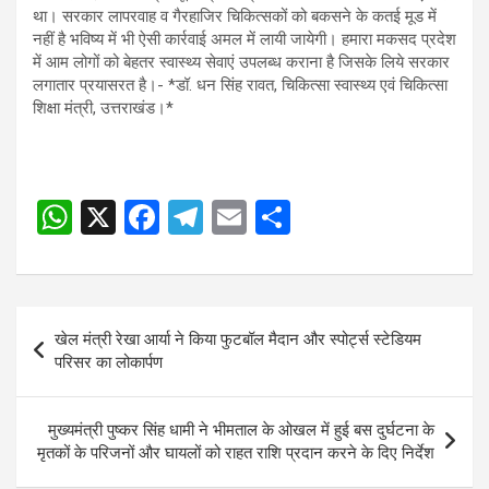
था। सरकार लापरवाह व गैरहाजिर चिकित्सकों को बकसने के कतई मूड में
नहीं है भविष्य में भी ऐसी कार्रवाई अमल में लायी जायेगी। हमारा मकसद प्रदेश
में आम लोगों को बेहतर स्वास्थ्य सेवाएं उपलब्ध कराना है जिसके लिये सरकार
लगातार प्रयासरत है।- *डॉ. धन सिंह रावत, चिकित्सा स्वास्थ्य एवं चिकित्सा
शिक्षा मंत्री, उत्तराखंड।*
W
X
F
T
E
S
h
a
el
m
h
at
ce
e
ail
ar
s
b
gr
e
Post
खेल मंत्री रेखा आर्या ने किया फुटबॉल मैदान और स्पोर्ट्स स्टेडियम
A
o
a
navigation
परिसर का लोकार्पण
p
o
m
p
k
मुख्यमंत्री पुष्कर सिंह धामी ने भीमताल के ओखल में हुई बस दुर्घटना के
मृतकों के परिजनों और घायलों को राहत राशि प्रदान करने के दिए निर्देश