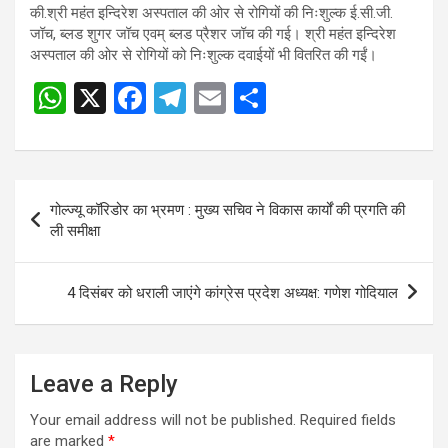
की.श्री महंत इन्दिरेश अस्पताल की ओर से रोगियों की निःशुल्क ई.सी.जी.
जॉच, ब्लड शुगर जॉच एवम् ब्लड प्रैशर जॉच की गई। श्री महंत इन्दिरेश
अस्पताल की ओर से रोगियों को निःशुल्क दवाईयों भी वितरित की गईं।
W
X
F
T
E
S
h
a
el
m
h
at
ce
e
ail
ar
s
b
gr
e
Post
गोल्ज्यू कॉरिडोर का भ्रमण : मुख्य सचिव ने विकास कार्यों की प्रगति की
A
o
a
navigation
ली समीक्षा
p
o
m
p
k
4 दिसंबर को धराली जाएंगे कांग्रेस प्रदेश अध्यक्ष: गणेश गोदियाल
Leave a Reply
Your email address will not be published.
Required fields
are marked
*