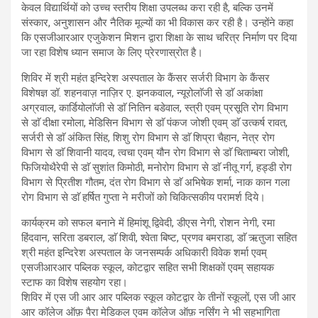
केवल विद्यार्थियों को उच्च स्तरीय शिक्षा उपलब्ध करा रही है, बल्कि उनमें
संस्कार, अनुशासन और नैतिक मूल्यों का भी विकास कर रही है। उन्होंने कहा
कि एसजीआरआर एजुकेशन मिशन द्वारा शिक्षा के साथ चरित्र निर्माण पर दिया
जा रहा विशेष ध्यान समाज के लिए प्रेरणास्रोत है।
शिविर में श्री महंत इन्दिरेश अस्पताल के कैंसर सर्जरी विभाग के कैंसर
विशेषज्ञ डॉ. शहनवाज़ नाज़िर ए. झनकवाल, न्यूरोलाॅजी से डाॅ अकांक्षा
अग्रवाल, कार्डियोलाॅजी से डाॅ नितिन बडेवाल, स्त्री एवम् प्रसूति रोग विभाग
से डाॅ दीक्षा रमोला, मेडिसिन विभाग से डाॅ पंकज जोशी एवम् डाॅ उत्कर्ष रावत,
सर्जरी से डाॅ अंकित सिंह, शिशु रोग विभाग से डाॅ शिप्रा चैहान, नेत्र रोग
विभाग से डाॅ शिवानी यादव, त्वचा एवम् यौन रोग विभाग से डाॅ चिताम्बरा जोशी,
फिजियोथैरेपी से डाॅ सुशांत किमोठी, मनोरोग विभाग से डाॅ नीतू गर्ग, हड्डी रोग
विभाग से प्रितीश गौतम, दंत रोग विभाग से डाॅ अभिषेक शर्मा, नाक कान गला
रोग विभाग से डाॅ हर्षित गुप्ता ने मरीजों को चिकित्सकीय परामर्श दिये।
कार्यक्रम को सफल बनाने में हिमांशू द्विवेदी, डीएस नेगी, रोशन नेगी, रमा
हिंदवान, सरिता डबराल, डाॅ शिवी, श्वेता बिष्ट, प्रणव बमराडा, डाॅ ऋतुजा सहित
श्री महंत इन्दिरेश अस्पताल के जनसम्पर्क अधिकारी विवेक शर्मा एवम्
एसजीआरआर पब्लिक स्कूल, कोटद्वार सहित सभी शिक्षकों एवम् सहायक
स्टाफ का विशेष सहयोग रहा।
शिविर में एस जी आर आर पब्लिक स्कूल कोटद्वार के तीनों स्कूलों, एस जी आर
आर कॉलेज ऑफ़ पैरा मेडिकल एवम कॉलेज ऑफ़ नर्सिंग ने भी सहभागिता